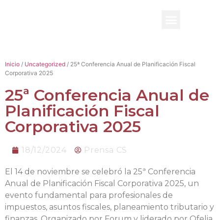
BENEFICIO UADE
Inicio
/
Uncategorized
/ 25ª Conferencia Anual de Planificación Fiscal
Corporativa 2025
25ª Conferencia Anual de
Planificación Fiscal
Corporativa 2025
18/12/2024
Prensa CS
El 14 de noviembre se celebró la 25ª Conferencia
Anual de Planificación Fiscal Corporativa 2025, un
evento fundamental para profesionales de
impuestos, asuntos fiscales, planeamiento tributario y
finanzas. Organizado por Forum y liderado por Ofelia