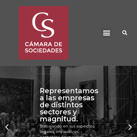
BENEFICIO UADE
Representamos
a las empresas
de distintos
sectores y
magnitud.
Trabajando en sus aspectos
legales, impositivos,
contables, financieros,