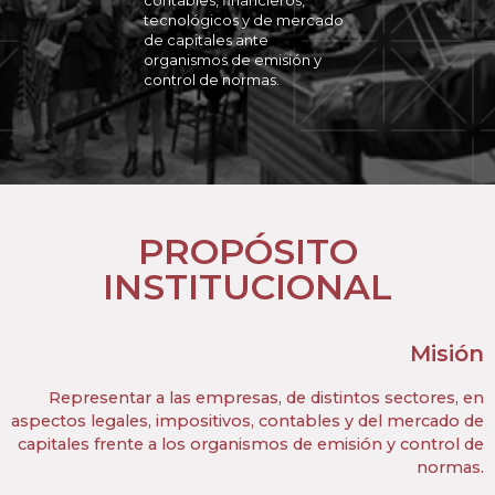
tecnológicos y de mercado
de capitales ante
organismos de emisión y
control de normas.
PROPÓSITO
INSTITUCIONAL
Misión
Representar a las empresas, de distintos sectores, en
aspectos legales, impositivos, contables y del mercado de
capitales frente a los organismos de emisión y control de
normas.