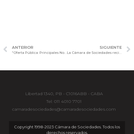
ANTERIOR
SIGUIENTE
“Oferta Pública: Principales Novedades Regulatorias” es la Sesión II de la Jornada de Actualización “Oferta Pública y Mercado de Capitales”
La Cámara de Sociedades recibió a representantes de la Corte Permanente de Arbitraje en la República Argentina
Libertad 1340, PB - C1016ABB - CABA
Tel: 011 4010 7701
camaradesociedades@camaradesociedades.com
Copyright 1998-2023 Cámara de Sociedades. Todos los
derechos reservados.