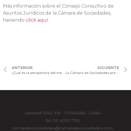
Más información sobre el Consejo Consultivo de
Asuntos Jurídicos de la Cámara de Sociedades,
haciendo
click aquí.
ANTERIOR
SIGUIENTE
¿Cuál es la perspectiva del mercado internacional en el contexto Covid? La Cámara de Sociedades presenta la sesión III de la Jornada de Actualización
La Cámara de Sociedades presenta la cuarta y última sesión de la Jornada de Actualización “Oferta Pública y Mercado de Capitales”
Libertad 1340, PB - C1016ABB - CABA
Tel: 011 4010 7701
camaradesociedades@camaradesociedades.com