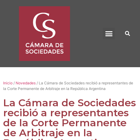
BENEFICIO UADE
Inicio
/
Novedades
/ La Cámara de Sociedades recibió a representantes de
la Corte Permanente de Arbitraje en la República Argentina
La Cámara de Sociedades
recibió a representantes
de la Corte Permanente
de Arbitraje en la