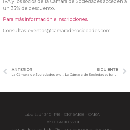
IVA y los socios de la Cámara de Sociedades acceden a
un 35% de descuento.
Para más información e inscripciones.
Consultas: eventos@camaradesociedades.com
ANTERIOR
SIGUIENTE
La Cámara de Sociedades organiza la Jornada Internacional de Actualización “El Directorio de emisoras en la oferta pública, entidades financieras y agentes del mercado de capitales”
La Cámara de Sociedades junto al Instituto de Gobernanza Empresarial y Pública organizan el Programa de Secretariado de Gobierno Corporativo (CORPSEC).
Libertad 1340, PB - C1016ABB - CABA
Tel: 011 4010 7701
camaradesociedades@camaradesociedades.com