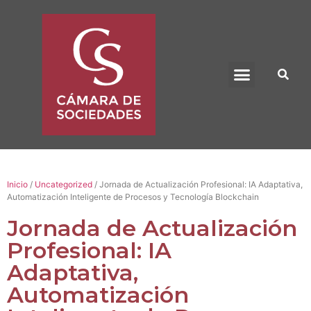
BENEFICIO UADE
Inicio
/
Uncategorized
/ Jornada de Actualización Profesional: IA Adaptativa,
Automatización Inteligente de Procesos y Tecnología Blockchain
Jornada de Actualización
Profesional: IA
Adaptativa,
Automatización