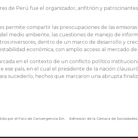
 de Perú fue el organizador, anfitrión y patrocinantes d
es permite compartir las preocupaciones de las emisoras 
 del medio ambiente, las cuestiones de manejo de informa
tros inversores, dentro de un marco de desarrollo y creci
estabilidad económica, con amplio acceso al mercado de 
arcada en el contexto de un conflicto político institucio
e ese país, en el cual el presidente de la nación clausur
para sucederlo, hechos que marcaron una abrupta finaliz
La Cámara de Sociedades adhirió al comunicado emitido por el Foro de Convergencia Empresarial (FCE) repudiando el anuncio del Poder Ejecutivo