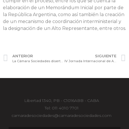
cumplir en el proceso, entre los que se cuenta la
elaboración de un Memorándum Inicial por parte de
la República Argentina, como así también la creación
de un mecanismo de coordinación interministerial y
la designación de un Alto Representante, entre otros.
ANTERIOR
SIGUIENTE
La Cámara Sociedades disertó como invitada en la Cámara de Diputados sobre la Ley de Reforma Laboral
IV Jornada Internacional de Actualización: “Oferta Pública & Mercado de Capitales”
Libertad 1340, PB - C1016ABB - CABA
Tel: 011 4010 7701
camaradesociedades@camaradesociedades.com