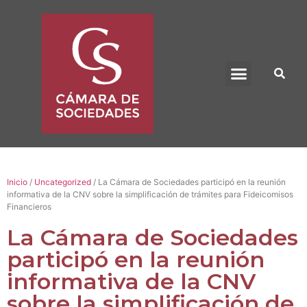
BENEFICIO UADE
Inicio
/
Uncategorized
/ La Cámara de Sociedades participó en la reunión
informativa de la CNV sobre la simplificación de trámites para Fideicomisos
Financieros
La Cámara de Sociedades
participó en la reunión
informativa de la CNV
sobre la simplificación de