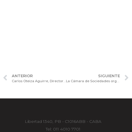
ANTERIOR
SIGUIENTE
Carlos Oteiza Aguirre, Director Ejecutivo y Secretario de Comisión Directiva de la Cámara de Sociedades, integra el jurado del Programa de becas Next Board de la Bolsa de Comercio
La Cámara de Sociedades organiza la Jornada Internacional de Actualización “El Directorio de emisoras en la oferta pública, entidades financieras y agentes del mercado de capitales”
Libertad 1340, PB - C1016ABB - CABA
Tel: 011 4010 7701