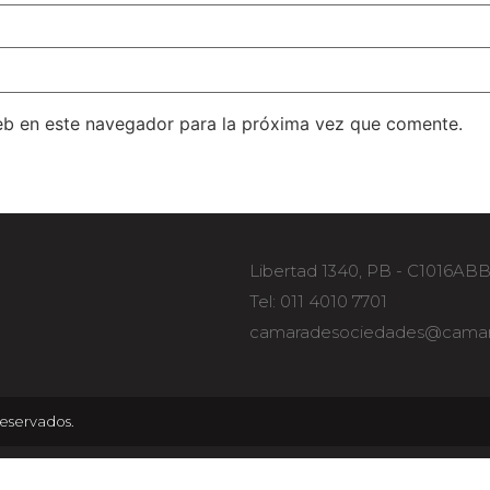
eb en este navegador para la próxima vez que comente.
Libertad 1340, PB - C1016AB
Tel: 011 4010 7701
camaradesociedades@camar
eservados.