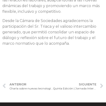
las relaciones laborales, adaptándolas a las nuevas
dinámicas del trabajo y promoviendo un marco más
flexible, inclusivo y competitivo.
Desde la Cámara de Sociedades agradecemos la
participación del Sr. Triaca y el valioso intercambio
generado, que permitió consolidar un espacio de
diálogo y reflexión sobre el futuro del trabajo y el
marco normativo que lo acompaña.
ANTERIOR
SIGUIENTE
Charla sobre nuevas tecnologías en logística y abastecimiento en el Consejo Consultivo de Procesos y Tecnologías.
Quinta Edición | Jornada Internacional de Actualización: Claves del Régimen de Oferta Pública y Mercado de Capitales