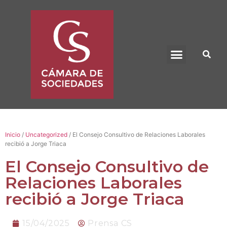
BENEFICIO UADE
Inicio
/
Uncategorized
/ El Consejo Consultivo de Relaciones Laborales
recibió a Jorge Triaca
El Consejo Consultivo de
Relaciones Laborales
recibió a Jorge Triaca
15/04/2025
Prensa CS