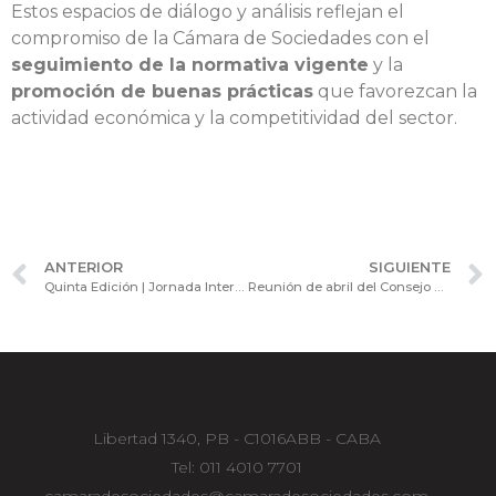
Estos espacios de diálogo y análisis reflejan el
compromiso de la Cámara de Sociedades con el
seguimiento de la normativa vigente
y la
promoción de buenas prácticas
que favorezcan la
actividad económica y la competitividad del sector.
ANTERIOR
SIGUIENTE
Quinta Edición | Jornada Internacional de Actualización: Claves del Régimen de Oferta Pública y Mercado de Capitales
Reunión de abril del Consejo Consultivo de Asuntos Contables
Libertad 1340, PB - C1016ABB - CABA
Tel: 011 4010 7701
camaradesociedades@camaradesociedades.com