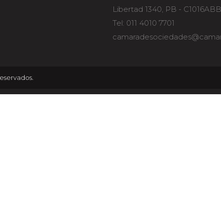
Libertad 1340, PB - C1016AB
Tel: 011 4010 7701
camaradesociedades@camar
eservados.