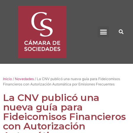
BENEFICIO UADE
Inicio
/
Novedades
/ La CNV publicó una nueva guía para Fideicomisos
Financieros con Autorización Automática por Emisiones Frecuentes
La CNV publicó una
nueva guía para
Fideicomisos Financieros
con Autorización