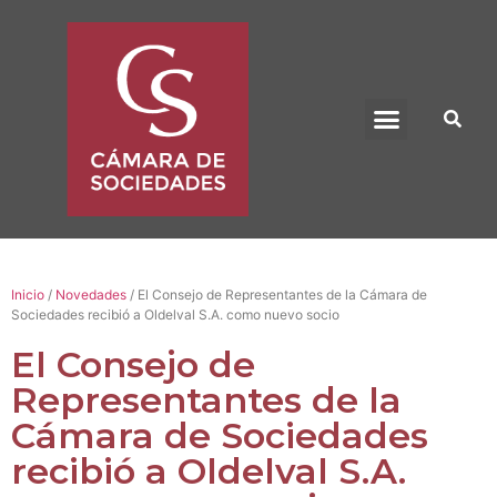
BENEFICIO UADE
Inicio
/
Novedades
/ El Consejo de Representantes de la Cámara de
Sociedades recibió a Oldelval S.A. como nuevo socio
El Consejo de
Representantes de la
Cámara de Sociedades
recibió a Oldelval S.A.