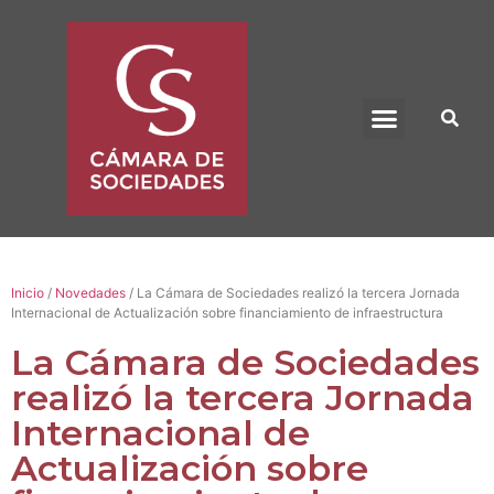
BENEFICIO UADE
Inicio
/
Novedades
/ La Cámara de Sociedades realizó la tercera Jornada
Internacional de Actualización sobre financiamiento de infraestructura
La Cámara de Sociedades
realizó la tercera Jornada
Internacional de
Actualización sobre