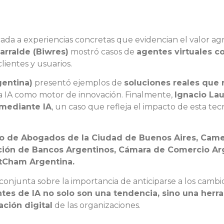
cada a experiencias concretas que evidencian el valor 
arralde (Biwres)
mostró casos de
agentes virtuales c
lientes y usuarios.
gentina)
presentó ejemplos de
soluciones reales que 
la IA como motor de innovación. Finalmente,
Ignacio Lau
 mediante IA
, un caso que refleja el impacto de esta tec
o de Abogados de la Ciudad de Buenos Aires, Camer
ción de Bancos Argentinos, Cámara de Comercio Ar
tCham Argentina.
njunta sobre la importancia de anticiparse a los cambios q
tes de IA no solo son una tendencia, sino una herr
ación digital
de las organizaciones.