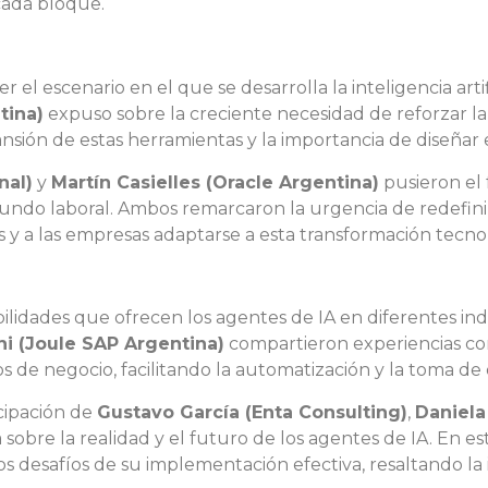
cada bloque.
el escenario en el que se desarrolla la inteligencia artif
tina)
expuso sobre la creciente necesidad de reforzar l
nsión de estas herramientas y la importancia de diseñar 
nal)
y
Martín Casielles (Oracle Argentina)
pusieron el 
ndo laboral. Ambos remarcaron la urgencia de redefinir 
y a las empresas adaptarse a esta transformación tecnol
ilidades que ofrecen los agentes de IA en diferentes ind
ni (Joule SAP Argentina)
compartieron experiencias c
s de negocio, facilitando la automatización y la toma de 
icipación de
Gustavo García (Enta Consulting)
,
Daniela
sobre la realidad y el futuro de los agentes de IA. En es
los desafíos de su implementación efectiva, resaltando l