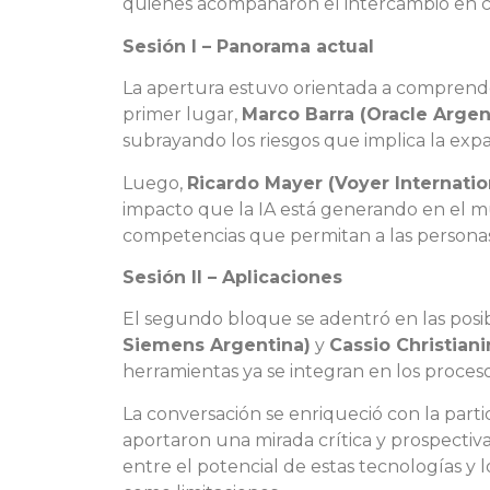
quienes acompañaron el intercambio en 
Sesión I – Panorama actual
La apertura estuvo orientada a comprender 
primer lugar,
Marco Barra (Oracle Argen
subrayando los riesgos que implica la expa
Luego,
Ricardo Mayer (Voyer Internatio
impacto que la IA está generando en el mu
competencias que permitan a las personas 
Sesión II – Aplicaciones
El segundo bloque se adentró en las posib
Siemens Argentina)
y
Cassio Christiani
herramientas ya se integran en los proceso
La conversación se enriqueció con la part
aportaron una mirada crítica y prospectiva 
entre el potencial de estas tecnologías y 