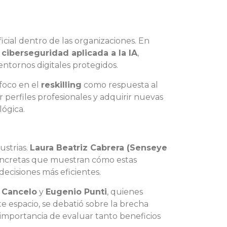
icial dentro de las organizaciones. En
a
ciberseguridad aplicada a la IA
,
entornos digitales protegidos.
foco en el
reskilling
como respuesta al
perfiles profesionales y adquirir nuevas
ógica.
ustrias.
Laura Beatriz Cabrera (Senseye
oncretas que muestran cómo estas
decisiones más eficientes.
 Cancelo
y
Eugenio Punti
, quienes
te espacio, se debatió sobre la brecha
a importancia de evaluar tanto beneficios