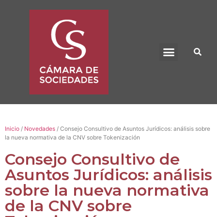
BENEFICIO UADE
Inicio
/
Novedades
/ Consejo Consultivo de Asuntos Jurídicos: análisis sobre
la nueva normativa de la CNV sobre Tokenización
Consejo Consultivo de
Asuntos Jurídicos: análisis
sobre la nueva normativa
de la CNV sobre