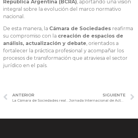
República Argentina (BCRA)
, aportando una visión
integral sobre la evolución del marco normativo
nacional.
De esta manera, la
Cámara de Sociedades
reafirma
su compromiso con la
creación de espacios de
análisis, actualización y debate
, orientados a
fortalecer la práctica profesional y acompañar los
procesos de transformación que atraviesa el sector
jurídico en el país.
ANTERIOR
SIGUIENTE
La Cámara de Sociedades realizó la Tercera Edición de la Jornada de Actualización Profesional: Procesos y Tecnología – Agentes de IA
Jornada Internacional de Actualización sobre Financiamiento de Proyectos y Mercado de Capitales