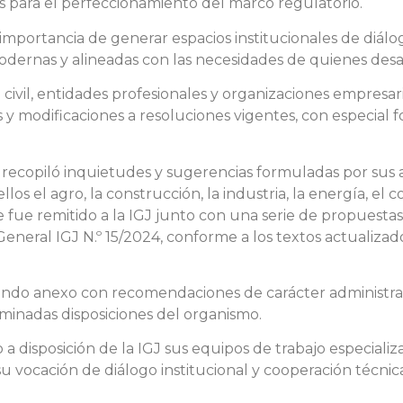
os para el perfeccionamiento del marco regulatorio.
importancia de generar espacios institucionales de diálo
dernas y alineadas con las necesidades de quienes desar
ad civil, entidades profesionales y organizaciones empresa
y modificaciones a resoluciones vigentes, con especial f
recopiló inquietudes y sugerencias formuladas por sus a
los el agro, la construcción, la industria, la energía, el 
fue remitido a la IGJ junto con una serie de propuestas
neral IGJ N.º 15/2024, conforme a los textos actualizado
undo anexo con recomendaciones de carácter administrat
rminadas disposiciones del organismo.
 disposición de la IGJ sus equipos de trabajo especializ
 vocación de diálogo institucional y cooperación técnica