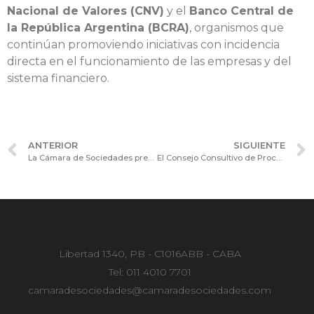
Nacional de Valores (CNV)
y el
Banco Central de
la República Argentina (BCRA)
, organismos que
continúan promoviendo iniciativas con incidencia
directa en el funcionamiento de las empresas y del
sistema financiero.
ANTERIOR
SIGUIENTE
La Cámara de Sociedades presentó comentarios y propuestas ante la IGJ sobre la normativa vigente
El Consejo Consultivo de Procesos y Tecnologías profundizó el análisis sobre la transformación digital en las organizaciones
Libertad 1340, PB - C1016ABB - CABA
Tel: 011 4010 7701
camaradesociedades@camaradesociedades.com