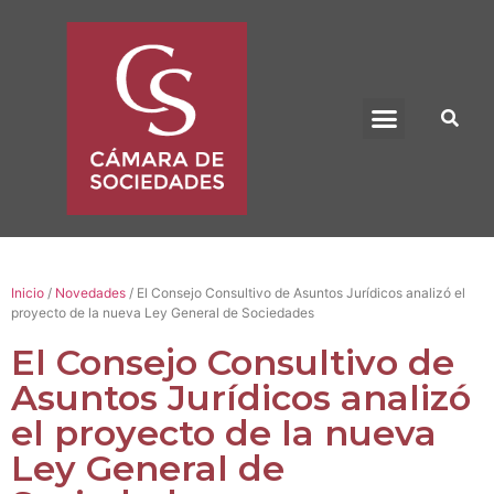
BENEFICIO UADE
Inicio
/
Novedades
/ El Consejo Consultivo de Asuntos Jurídicos analizó el
proyecto de la nueva Ley General de Sociedades
El Consejo Consultivo de
Asuntos Jurídicos analizó
el proyecto de la nueva
Ley General de