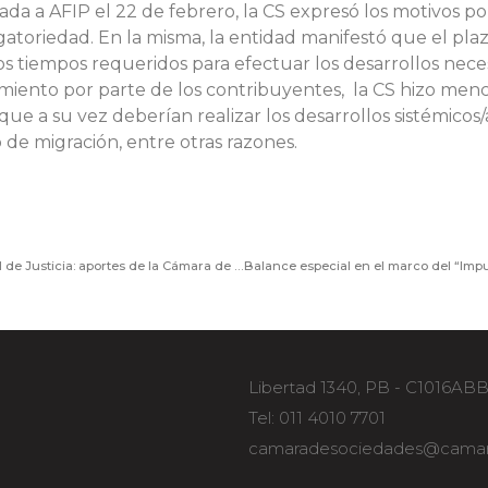
iada a AFIP el 22 de febrero, la CS expresó los motivos po
igatoriedad. En la misma, la entidad manifestó que el pl
s tiempos requeridos para efectuar los desarrollos nece
iento por parte de los contribuyentes, la CS hizo men
ue a su vez deberían realizar los desarrollos sistémicos/a
de migración, entre otras razones.
Modernización y agilización de la Inspección General de Justicia: aportes de la Cámara de Sociedades al Organismo de Control
Libertad 1340, PB - C1016AB
Tel: 011 4010 7701
camaradesociedades@camar