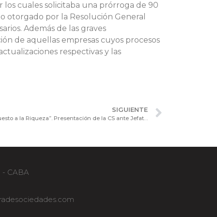
r los cuales solicitaba una prórroga de 90
azo otorgado por la Resolución General
sarios. Además de las graves
ción de aquellas empresas cuyos procesos
ctualizaciones respectivas y las
SIGUIENTE
Balance especial en el marco del “Impuesto a la Riqueza”. Presentación de la CS ante Jefatura de Gabinete de Ministros de la Nación
B - CABA
adesociedades.com