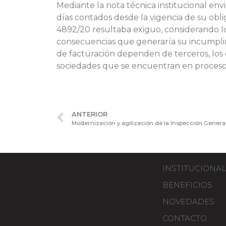
Mediante la nota técnica institucional env
días contados desde la vigencia de su obl
4892/20 resultaba exiguo, considerando lo
consecuencias que generaría su incumplim
de facturación dependen de terceros, los q
sociedades que se encuentran en proceso 
ANTERIOR
INSTITUCIONAL
BENEFICIOS
NOVEDADES
CONTACTO