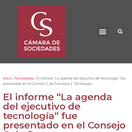
BENEFICIO UADE
Inicio
/
Novedades
/ El informe “La agenda del ejecutivo de tecnología” fue
presentado en el Consejo C de Procesos y Tecnología.
El informe “La agenda
del ejecutivo de
tecnología” fue
presentado en el Consejo