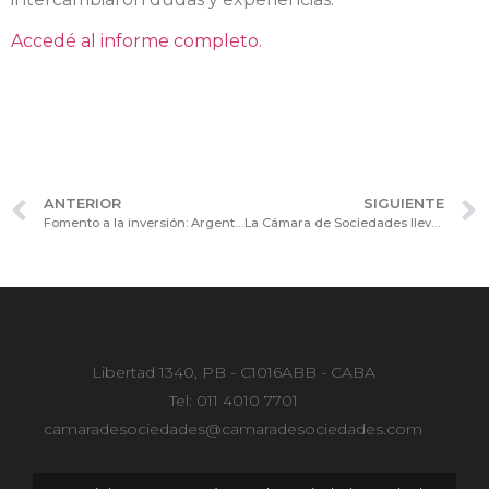
Accedé al informe completo.
ANTERIOR
SIGUIENTE
Fomento a la inversión: Argentina, en los lugares más bajos del ranking mundial Doing Business
La Cámara de Sociedades llevó a cabo el seminario de actualización “¿Una nueva laboralidad? Modalidades de trabajo en la realidad Covid”
Libertad 1340, PB - C1016ABB - CABA
Tel: 011 4010 7701
camaradesociedades@camaradesociedades.com