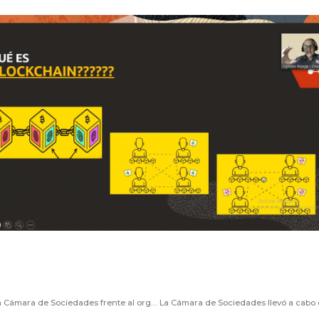
Resolución General IGJ N° 08/2020: comentarios de la Cámara de Sociedades frente al organismo de control