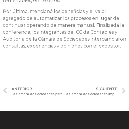
reutilizables, entre otros.
Por último, mencionó los beneficios y el valor
agregado de automatizar los procesos en lugar de
continuar operando de manera manual. Finalizada la
conferencia, los integrantes del CC de Contables y
Auditoría de la Cámara de Sociedades intercambiaron
consultas, experiencias y opiniones con el expositor.
ANTERIOR
SIGUIENTE
La Cámara de Sociedades participó de la reunión de Comité Organizador del XV Congreso Argentino de Derecho Societario y XI Congreso Iberoamericano de Derecho Societario y de la Empresa
La Cámara de Sociedades impulsó el 22 Foro de Planificación Fiscal Corporativa.