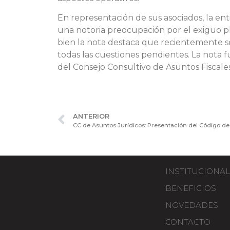
En representación de sus asociados, la en
una notoria preocupación por el exiguo pla
bien la nota destaca que recientemente se
todas las cuestiones pendientes. La nota f
del Consejo Consultivo de Asuntos Fiscale
ANTERIOR
INSTITUCIONAL
BENEFICIOS
NOVEDADES
CONTACTO