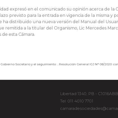
tidad expresó en el comunicado su opinión acerca de la 
zo previsto para la entrada en vigencia de la misma y po
 ha distribuido una nueva versión del Manual del Usuari
ue remitida a la titular del Organismo, Lic Mercedes Marc
s de esta Cámara.
CC de Asuntos Jurídicos: Presentación del Código de Gobierno Societario y el seguimiento de la CNV
Libertad 1340, PB - C1016AB
Tel: 011 4010 7701
camaradesociedades@camar