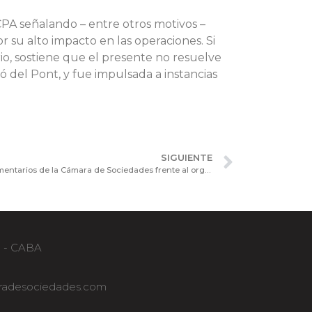
CPA señalando – entre otros motivos –
r su alto impacto en las operaciones. Si
o, sostiene que el presente no resuelve
ó del Pont, y fue impulsada a instancias
SIGUIENTE
Resolución General IGJ N° 08/2020: comentarios de la Cámara de Sociedades frente al organismo de control
B - CABA
adesociedades.com