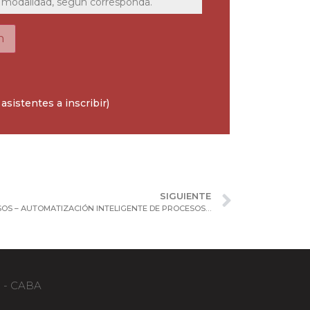
 y modalidad, según corresponda.
n
 asistentes a inscribir)
SIGUIENTE
Presencial – “IA ADAPTATIVA A PROCESOS – AUTOMATIZACIÓN INTELIGENTE DE PROCESOS – BLOCKCHAIN”
B - CABA