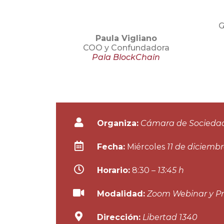
G
Paula Vigliano
COO y Confundadora
Pala BlockChain
Organiza:
Cámara de Socieda
Fecha:
Miércoles
11 de diciemb
Horario:
8:30
– 13:45 h
Modalidad:
Zoom Webinar y Pr
Dirección:
Libertad 1340