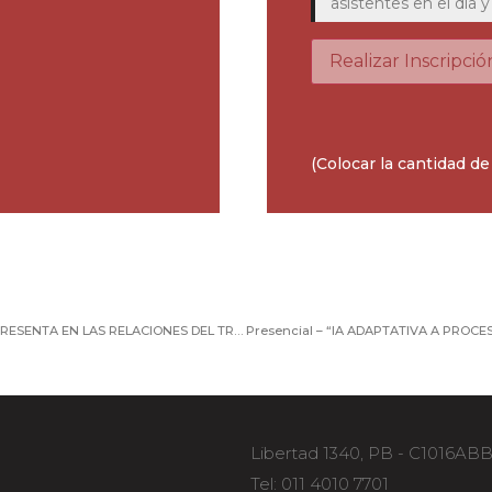
asistentes en el día
Realizar Inscripció
(Colocar la cantidad de
LA MODERNIZACIÓN LABORAL Y LOS DESAFÍOS QUE PRESENTA EN LAS RELACIONES DEL TRABAJO
Libertad 1340, PB - C1016AB
Tel: 011 4010 7701