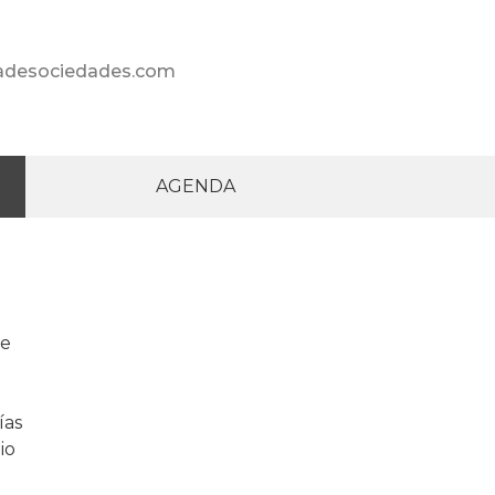
radesociedades.com
AGENDA
te
ías
io