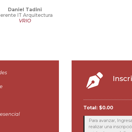
Daniel Tadini
erente IT Arquitectura
VRIO
des
Inscr
re
Total:
$
0.00
esencial
Para avanzar, Ingresa
realizar una inscripci