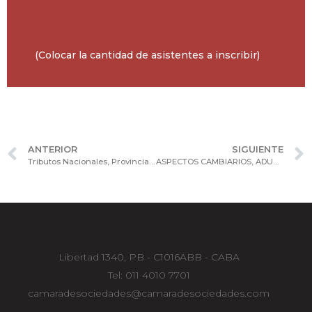
(Colocar la cantidad de asistentes a inscribir)
ANTERIOR
SIGUIENTE
Tributos Nacionales, Provinciales y Municipales & Tributación Internacional
ASPECTOS CAMBIARIOS, ADUANEROS & COMERCIO EXTERIOR
Libertad 1340, PB - C1016ABB - CABA
Tel: 011 4010 7701
camaradesociedades@camaradesociedades.com