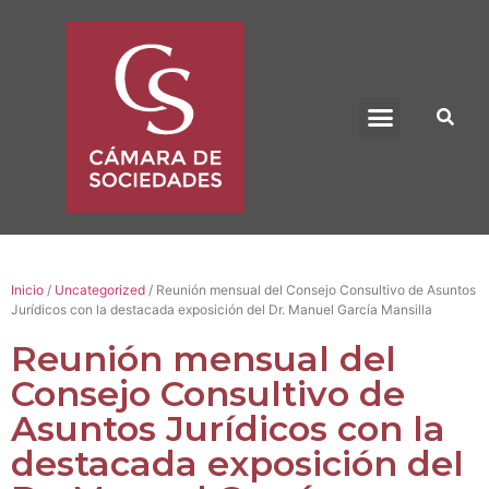
BENEFICIO UADE
Inicio
/
Uncategorized
/ Reunión mensual del Consejo Consultivo de Asuntos
Jurídicos con la destacada exposición del Dr. Manuel García Mansilla
Reunión mensual del
Consejo Consultivo de
Asuntos Jurídicos con la
destacada exposición del