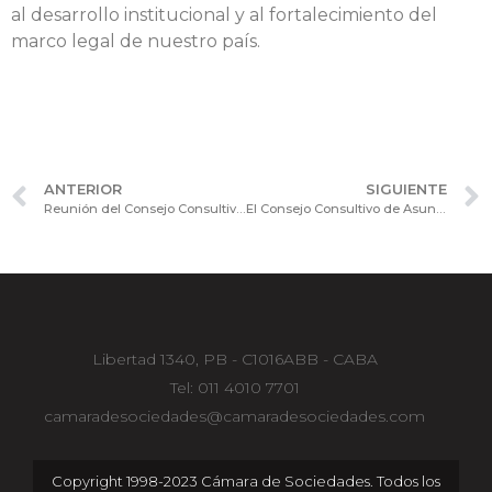
al desarrollo institucional y al fortalecimiento del
marco legal de nuestro país.
ANTERIOR
SIGUIENTE
Reunión del Consejo Consultivo de Procesos y Tecnologías con la participación de Genneia
El Consejo Consultivo de Asuntos Contables analizó la implementación de la NUA (RT 54)
Libertad 1340, PB - C1016ABB - CABA
Tel: 011 4010 7701
camaradesociedades@camaradesociedades.com
Copyright 1998-2023 Cámara de Sociedades. Todos los