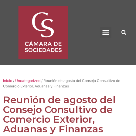
BENEFICIO UADE
Inicio
/
Uncategorized
/ Reunión de agosto del Consejo Consultivo de
Comercio Exterior, Aduanas y Finanzas
Reunión de agosto del
Consejo Consultivo de
Comercio Exterior,
Aduanas y Finanzas