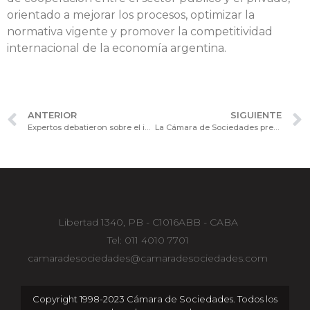
orientado a mejorar los procesos, optimizar la
normativa vigente y promover la competitividad
internacional de la economía argentina.
ANTERIOR
SIGUIENTE
Expertos debatieron sobre el impacto cultural y tecnológico en las fusiones en el Consejo Consultivo de Procesos y Tecnología
La Cámara de Sociedades presente en el encuentro “La Energía del Futuro”
Libertad 1340, PB - C1016ABB - CABA
Tel: 011 4010 7701
camaradesociedades@camaradesociedades.com
Copyright 1998-2023 Cámara de Sociedades. Todos los