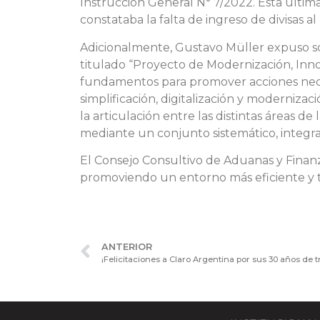
Instrucción General N° 7/2022. Esta última
constataba la falta de ingreso de divisas 
Adicionalmente, Gustavo Müller expuso so
titulado “Proyecto de Modernización, Innov
fundamentos para promover acciones necesa
simplificación, digitalización y modernizac
la articulación entre las distintas áreas d
mediante un conjunto sistemático, integra
El Consejo Consultivo de Aduanas y Finanz
promoviendo un entorno más eficiente y t
ANTERIOR
¡Felicitaciones a Claro Argentina por sus 30 años de tr