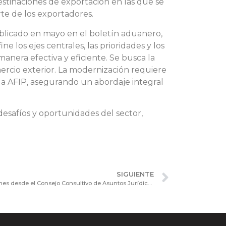
estinaciones de exportación en las que se
rte de los exportadores.
blicado en mayo en el boletín aduanero,
 los ejes centrales, las prioridades y los
nera efectiva y eficiente. Se busca la
omercio exterior. La modernización requiere
e la AFIP, asegurando un abordaje integral
esafíos y oportunidades del sector,
SIGUIENTE
Revisión y actualización del CGS: informes desde el Consejo Consultivo de Asuntos Jurídicos de la CNV