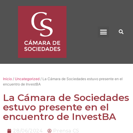
BENEFICIO UADE
Inicio
/
Uncategorized
/ La Cámara de Sociedades estuvo presente en el
encuentro de InvestBA
La Cámara de Sociedades
estuvo presente en el
encuentro de InvestBA
28/06/2024
Prensa CS