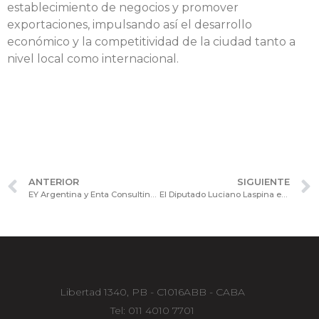
establecimiento de negocios y promover
exportaciones, impulsando así el desarrollo
económico y la competitividad de la ciudad tanto a
nivel local como internacional.
ANTERIOR
SIGUIENTE
EY Argentina y Enta Consulting presentaron casos de Automatización Inteligente en el Consejo Consultivo de Procesos y Tecnología.
El Diputado Luciano Laspina en la Cámara de Sociedades: gobernabilidad y desafíos económicos
Libertad 1340, PB - C1016ABB - CABA
Tel: 011 4010 7701