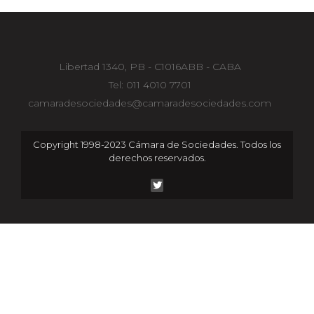
Libertad 1340, PB - C1016ABB - CABA
Tel: 011 4010 7701
camaradesociedades@camaradesociedades.com
Copyright 1998-2023 Cámara de Sociedades. Todos los
derechos reservados.