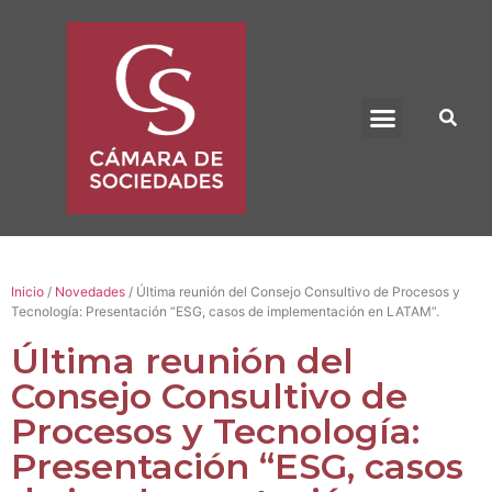
BENEFICIO UADE
Inicio
/
Novedades
/ Última reunión del Consejo Consultivo de Procesos y
Tecnología: Presentación “ESG, casos de implementación en LATAM”.
Última reunión del
Consejo Consultivo de
Procesos y Tecnología:
Presentación “ESG, casos