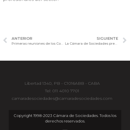
ANTERIOR
SIGUIENTE
Primeras reuniones de los Consejos Consultivos de la Cámara de Sociedades en 2026
La Cámara de Sociedades presentó aportes al Proyecto de Ley de Modernización Laboral
Libertad 1340, PB - C1016ABB - CABA
Tel: 011 4010 7701
camaradesociedades@camaradesociedades.com
Copyright 1998-2023 Cámara de Sociedades. Todos los
derechos reservados.