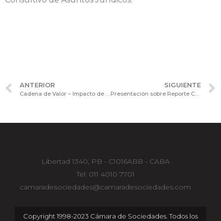
ANTERIOR
SIGUIENTE
Cadena de Valor – Impacto de la tecnología y los procesos en el reposicionamiento industrial: Presentación en el Consejo Consultivo de Procesos y Tecnología.
Presentación sobre Reporte Corporativo Ampliado en el CC de Asuntos Contables y Auditoría.
Libertad 1340, PB - C1016ABB - CABA
Tel: 011 4010 7701
camaradesociedades@camaradesociedades.com
Copyright 1998-2023 Cámara de Sociedades. Todos los