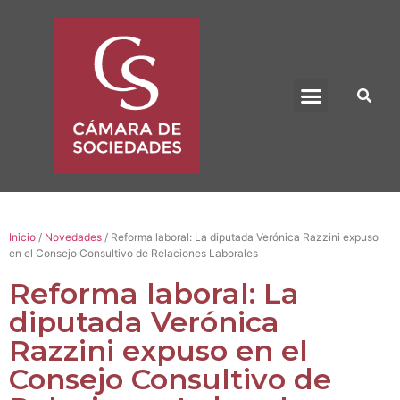
BENEFICIO UADE
Inicio
/
Novedades
/ Reforma laboral: La diputada Verónica Razzini expuso
en el Consejo Consultivo de Relaciones Laborales
Reforma laboral: La
diputada Verónica
Razzini expuso en el
Consejo Consultivo de