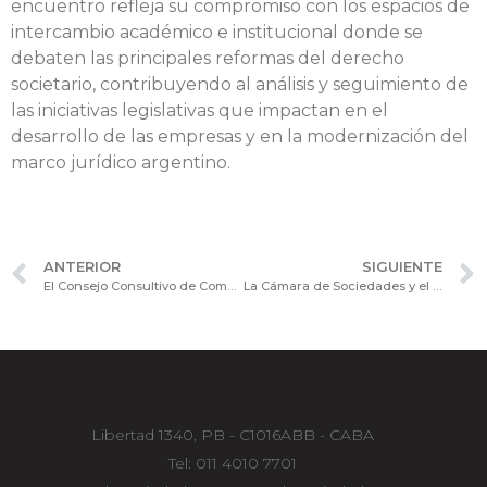
encuentro refleja su compromiso con los espacios de
intercambio académico e institucional donde se
debaten las principales reformas del derecho
societario, contribuyendo al análisis y seguimiento de
las iniciativas legislativas que impactan en el
desarrollo de las empresas y en la modernización del
marco jurídico argentino.
ANTERIOR
SIGUIENTE
El Consejo Consultivo de Comercio Exterior, Aduana y Finanzas realizó una nueva reunión para analizar novedades normativas
La Cámara de Sociedades y el Consejo Profesional de Ciencias Económicas de CABA suscribieron un Convenio Marco de Cooperación Institucional
Libertad 1340, PB - C1016ABB - CABA
Tel: 011 4010 7701