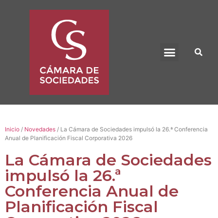
BENEFICIO UADE
Inicio
/
Novedades
/ La Cámara de Sociedades impulsó la 26.ª Conferencia
Anual de Planificación Fiscal Corporativa 2026
La Cámara de Sociedades
impulsó la 26.ª
Conferencia Anual de
Planificación Fiscal