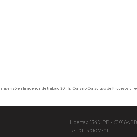
El Consejo Consultivo de Asuntos Contables y Auditoría avanzó en la agenda de trabajo 2026 y analizó temas regulatorios clave
Libertad 1340, PB - C1016AB
Tel: 011 4010 7701