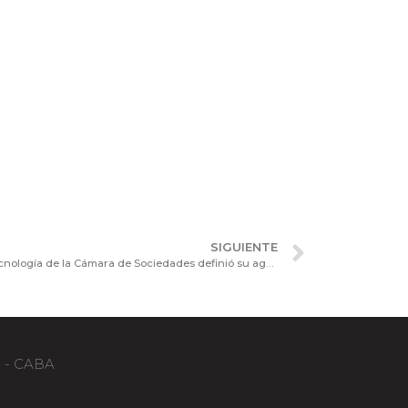
SIGUIENTE
El Consejo Consultivo de Procesos y Tecnología de la Cámara de Sociedades definió su agenda 2026 y analizó el avance de la IA
B - CABA