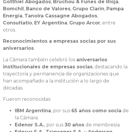
Gotthiel Abogados
,
Bruchou & Funes de Rioja
,
Bomchil
,
Banco de Valores
,
Grupo Clarín
,
Pampa
Energía
,
Tanoira Cassagne Abogados
,
Consultatio
,
EY Argentina
,
Grupo Arcor
, entre
otros.
Reconocimientos a empresas socias por sus
aniversarios
La Cámara también celebró los
aniversarios
institucionales de empresas socias
, destacando la
trayectoria y permanencia de organizaciones que
han acompañado a la institución a lo largo de
décadas.
Fueron reconocidas:
IBM Argentina
, por sus
65 años como socia
de
la Cámara.
Edenor S.A.
, por sus
30 años
de membresía.
Edesur S.A.
,
Transener S.A.
y
Andersen