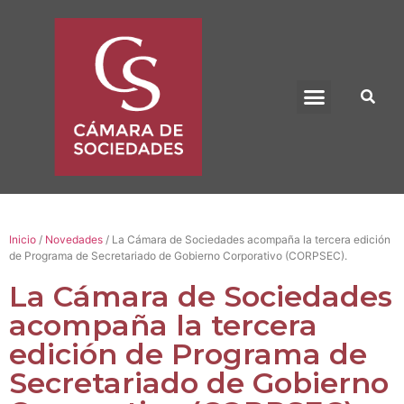
BENEFICIO UADE
Inicio
/
Novedades
/ La Cámara de Sociedades acompaña la tercera edición
de Programa de Secretariado de Gobierno Corporativo (CORPSEC).
La Cámara de Sociedades
acompaña la tercera
edición de Programa de
Secretariado de Gobierno