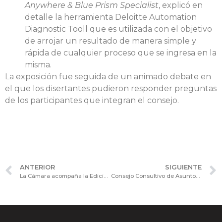
Anywhere & Blue Prism Specialist
, explicó en
detalle la herramienta Deloitte Automation
Diagnostic Tooll que es utilizada con el objetivo
de arrojar un resultado de manera simple y
rápida de cualquier proceso que se ingresa en la
misma.
La exposición fue seguida de un animado debate en
el que los disertantes pudieron responder preguntas
de los participantes que integran el consejo.
ANTERIOR
SIGUIENTE
La Cámara acompaña la Edición VI del Programa CORPSEC – Secretario de Gobierno Corporativo de IGEP.
Consejo Consultivo de Asuntos Jurídicos: exposición sobre “IA y el Ejercicio de la Profesión de Abogado”.