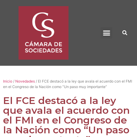
BENEFICIO UADE
Inicio
/
Novedades
/ El FCE destacó a la ley que avala el acuerdo con el FMI
en el Congreso de la Nación como “Un paso muy importante”
El FCE destacó a la ley
que avala el acuerdo con
el FMI en el Congreso de
la Nación como “Un paso