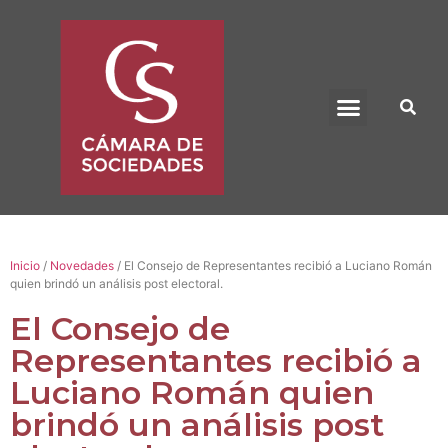
BENEFICIO UADE
Inicio
/
Novedades
/ El Consejo de Representantes recibió a Luciano Román
quien brindó un análisis post electoral.
El Consejo de
Representantes recibió a
Luciano Román quien
brindó un análisis post