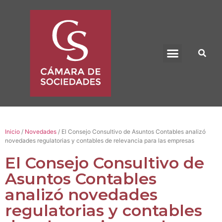
BENEFICIO UADE
Inicio
/
Novedades
/ El Consejo Consultivo de Asuntos Contables analizó
novedades regulatorias y contables de relevancia para las empresas
El Consejo Consultivo de
Asuntos Contables
analizó novedades
regulatorias y contables