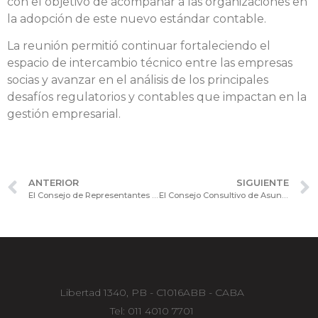
con el objetivo de acompañar a las organizaciones en
la adopción de este nuevo estándar contable.
La reunión permitió continuar fortaleciendo el
espacio de intercambio técnico entre las empresas
socias y avanzar en el análisis de los principales
desafíos regulatorios y contables que impactan en la
gestión empresarial.
ANTERIOR
SIGUIENTE
El Consejo de Representantes de la Cámara de Sociedades recibió al diputado nacional Alejandro Fargosi
El Consejo Consultivo de Asuntos Jurídicos reunió a autoridades de la Procuración del Tesoro para analizar el caso YPF
Libertad 1340, PB - C1016ABB - CABA
Tel: 011 4010 7701