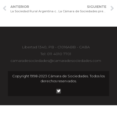
ANTERIOR
SIGUIENTE
La Sociedad Rural Argentina convoca al primer Encuentro Interreligioso en conmemoración del retorno de la democracia.
La Cámara de Sociedades presentó una nota ante la Cámara Nacional de Apelaciones del Trabajo con respecto al método del cálculo de intereses y ajustes aplicados por la justicia laboral.
Libertad 1340, PB - C1016ABB - CABA
Tel: 011 4010 7701
camaradesociedades@camaradesociedades.com
Copyright 1998-2023 Cámara de Sociedades. Todos los
derechos reservados.