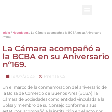
BENEFICIO UADE
Inicio
/
Novedades
/ La Cámara acompañó a la BCBA en su Aniversario
n°169.
La Cámara acompañó a
la BCBA en su Aniversario
n°169.
18/07/2023
Prensa CS
En el marco de la conmemoración del aniversario de
la Bolsa de Comercio de Buenos Aires (BCBA), la
Cámara de Sociedades como entidad vinculada a la
Bolsa y miembro de su Consejo conforme a sus
estatutos; acompañó a la institución en el acto por