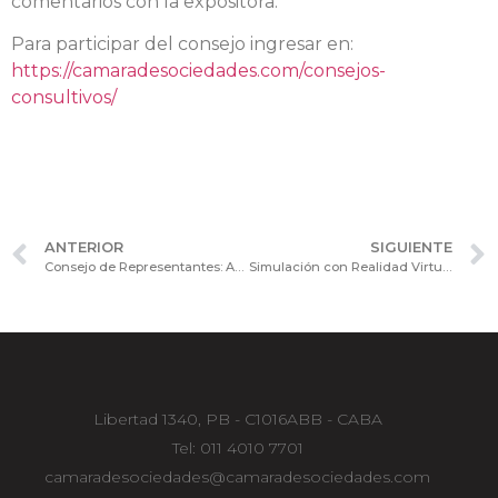
comentarios con la expositora.
Para participar del consejo ingresar en:
https://camaradesociedades.com/consejos-
consultivos/
ANTERIOR
SIGUIENTE
Consejo de Representantes: Análisis de la actualidad política por Santiago Fioriti.
Simulación con Realidad Virtual: exposición en el consejo de Procesos y Tecnología.
Libertad 1340, PB - C1016ABB - CABA
Tel: 011 4010 7701
camaradesociedades@camaradesociedades.com