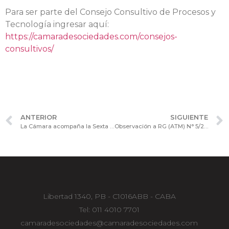
Para ser parte del Consejo Consultivo de Procesos y
Tecnología ingresar aquí:
https://camaradesociedades.com/consejos-
consultivos/
ANTERIOR
SIGUIENTE
La Cámara acompaña la Sexta edición del Marval Annual Summit on Compliance, Anti-Corruption and Investigations.
Observación a RG (ATM) N° 5/2023: Solicitud de Padrón Único y prórroga.
Libertad 1340, PB - C1016ABB - CABA
Tel: 011 4010 7701
camaradesociedades@camaradesociedades.com