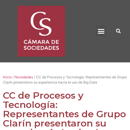
BENEFICIO UADE
Inicio
/
Novedades
/ CC de Procesos y Tecnología: Representantes de Grupo
Clarín presentaron su experiencia hacia el uso de Big Data
CC de Procesos y
Tecnología:
Representantes de Grupo
Clarín presentaron su